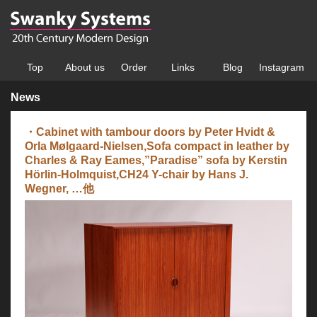
Top
About us
Order
Links
Blog
Instagram
News
・Cabinet with tambour doors by Peter Hvidt &
Orla Mølgaard-Nielsen,Sofa compact in leather by
Charles & Ray Eames,”Paradise” sofa by Kerstin
Hörlin-Holmquist,CH24 Y-chair by Hans J.
Wegner, …他